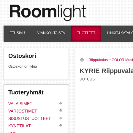
ETUSIVU
AJANKOHTAISTA
TUOTTEET
LINKIT&KATAL
Ostoskori
Riippukaluste COLOR Mus
Ostoskori on tyhjä
KYRIE Riippuvala
UUTUUS
Tuoteryhmät
VALAISIMET
VARJOSTIMET
SISUSTUSTUOTTEET
KYNTTILÄT